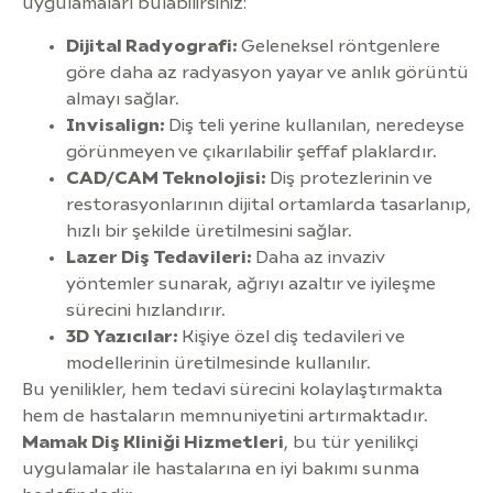
uygulamaları bulabilirsiniz:
Dijital Radyografi:
Geleneksel röntgenlere
göre daha az radyasyon yayar ve anlık görüntü
almayı sağlar.
Invisalign:
Diş teli yerine kullanılan, neredeyse
görünmeyen ve çıkarılabilir şeffaf plaklardır.
CAD/CAM Teknolojisi:
Diş protezlerinin ve
restorasyonlarının dijital ortamlarda tasarlanıp,
hızlı bir şekilde üretilmesini sağlar.
Lazer Diş Tedavileri:
Daha az invaziv
yöntemler sunarak, ağrıyı azaltır ve iyileşme
sürecini hızlandırır.
3D Yazıcılar:
Kişiye özel diş tedavileri ve
modellerinin üretilmesinde kullanılır.
Bu yenilikler, hem tedavi sürecini kolaylaştırmakta
hem de hastaların memnuniyetini artırmaktadır.
Mamak Diş Kliniği Hizmetleri
, bu tür yenilikçi
uygulamalar ile hastalarına en iyi bakımı sunma